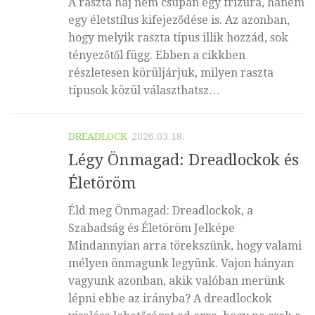
A raszta haj nem csupán egy frizura, hanem
egy életstílus kifejeződése is. Az azonban,
hogy melyik raszta típus illik hozzád, sok
tényezőtől függ. Ebben a cikkben
részletesen körüljárjuk, milyen raszta
típusok közül választhatsz…
DREADLOCK
2026.03.18.
Légy Önmagad: Dreadlockok és
Életöröm
Éld meg Önmagad: Dreadlockok, a
Szabadság és Életöröm Jelképe
Mindannyian arra törekszünk, hogy valami
mélyen önmagunk legyünk. Vajon hányan
vagyunk azonban, akik valóban merünk
lépni ebbe az irányba? A dreadlockok