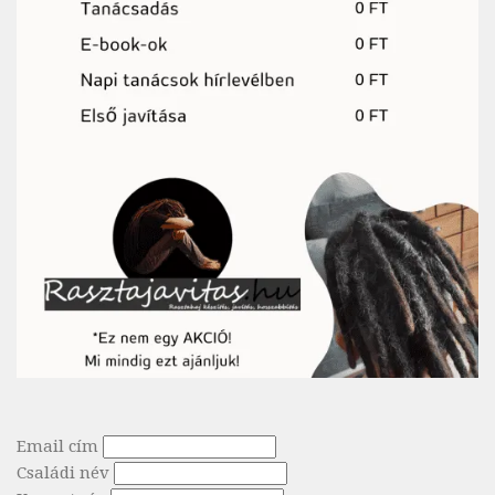
Email cím
Családi név