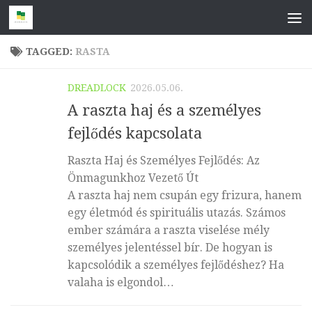
Skip to content
TAGGED:
RASTA
DREADLOCK
2026.05.06.
A raszta haj és a személyes
fejlődés kapcsolata
Raszta Haj és Személyes Fejlődés: Az
Önmagunkhoz Vezető Út
A raszta haj nem csupán egy frizura, hanem
egy életmód és spirituális utazás. Számos
ember számára a raszta viselése mély
személyes jelentéssel bír. De hogyan is
kapcsolódik a személyes fejlődéshez? Ha
valaha is elgondol…