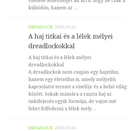
viselése lehetőséget ad arra, hogy ne csak a
külsődön, hanem az …
DREADLOCK
2026.03.11.
A haj titkai és a lélek mélyei
dreadlockokkal
A haj titkai és a lélek mélyei
dreadlockokkal
A dreadlockok nem csupán egy hajstílus,
hanem egy életstílus is, amely mélyebb
kapcsolatot teremt a viselője és a belső világ
között. Sokak számára a raszta haj az
önkifejezés egyik formája, de vajon mit
lehet felfedezni a lélek mély…
DREADLOCK
2026.03.04.