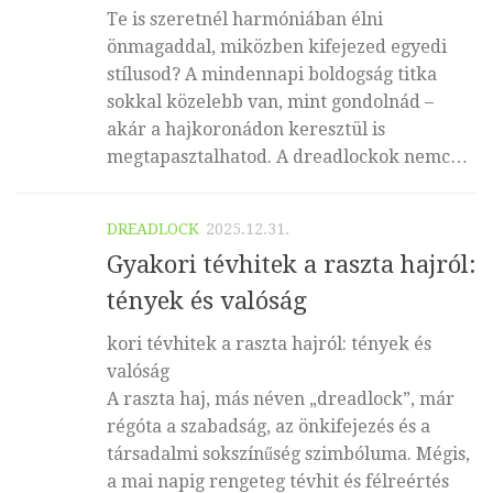
Te is szeretnél harmóniában élni
önmagaddal, miközben kifejezed egyedi
stílusod? A mindennapi boldogság titka
sokkal közelebb van, mint gondolnád –
akár a hajkoronádon keresztül is
megtapasztalhatod. A dreadlockok nemc…
DREADLOCK
2025.12.31.
Gyakori tévhitek a raszta hajról:
tények és valóság
kori tévhitek a raszta hajról: tények és
valóság
A raszta haj, más néven „dreadlock”, már
régóta a szabadság, az önkifejezés és a
társadalmi sokszínűség szimbóluma. Mégis,
a mai napig rengeteg tévhit és félreértés