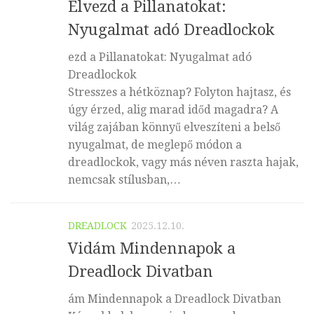
Élvezd a Pillanatokat:
Nyugalmat adó Dreadlockok
ezd a Pillanatokat: Nyugalmat adó
Dreadlockok
Stresszes a hétköznap? Folyton hajtasz, és
úgy érzed, alig marad időd magadra? A
világ zajában könnyű elveszíteni a belső
nyugalmat, de meglepő módon a
dreadlockok, vagy más néven raszta hajak,
nemcsak stílusban,…
DREADLOCK
2025.12.10.
Vidám Mindennapok a
Dreadlock Divatban
ám Mindennapok a Dreadlock Divatban