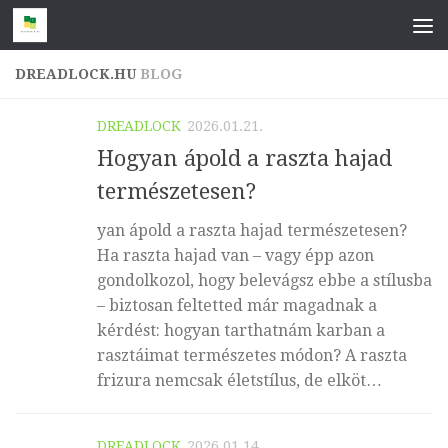
Skip to content
DREADLOCK.HU
BLOG
DREADLOCK
2026.01.21.
Hogyan ápold a raszta hajad
természetesen?
yan ápold a raszta hajad természetesen?
Ha raszta hajad van – vagy épp azon
gondolkozol, hogy belevágsz ebbe a stílusba
– biztosan feltetted már magadnak a
kérdést: hogyan tarthatnám karban a
rasztáimat természetes módon? A raszta
frizura nemcsak életstílus, de elköt…
DREADLOCK
2026.01.14.