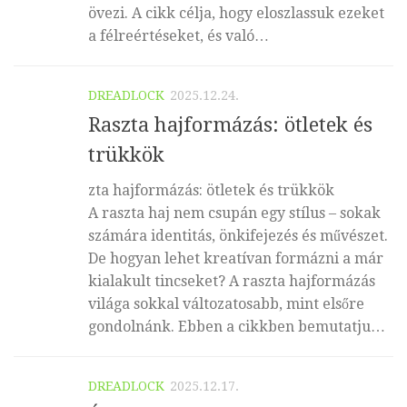
övezi. A cikk célja, hogy eloszlassuk ezeket
a félreértéseket, és való…
DREADLOCK
2025.12.24.
Raszta hajformázás: ötletek és
trükkök
zta hajformázás: ötletek és trükkök
A raszta haj nem csupán egy stílus – sokak
számára identitás, önkifejezés és művészet.
De hogyan lehet kreatívan formázni a már
kialakult tincseket? A raszta hajformázás
világa sokkal változatosabb, mint elsőre
gondolnánk. Ebben a cikkben bemutatju…
DREADLOCK
2025.12.17.