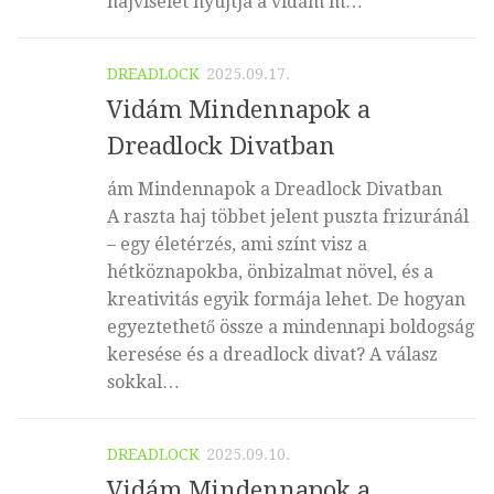
hajviselet nyújtja a vidám m…
DREADLOCK
2025.09.17.
Vidám Mindennapok a
Dreadlock Divatban
ám Mindennapok a Dreadlock Divatban
A raszta haj többet jelent puszta frizuránál
– egy életérzés, ami színt visz a
hétköznapokba, önbizalmat növel, és a
kreativitás egyik formája lehet. De hogyan
egyeztethető össze a mindennapi boldogság
keresése és a dreadlock divat? A válasz
sokkal…
DREADLOCK
2025.09.10.
Vidám Mindennapok a