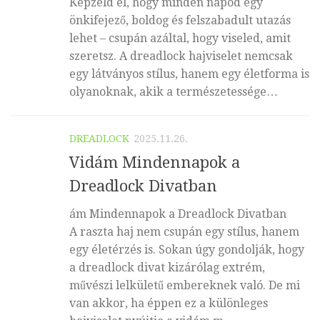
Képzeld el, hogy minden napod egy
önkifejező, boldog és felszabadult utazás
lehet – csupán azáltal, hogy viseled, amit
szeretsz. A dreadlock hajviselet nemcsak
egy látványos stílus, hanem egy életforma is
olyanoknak, akik a természetessége…
DREADLOCK
2025.11.26.
Vidám Mindennapok a
Dreadlock Divatban
ám Mindennapok a Dreadlock Divatban
A raszta haj nem csupán egy stílus, hanem
egy életérzés is. Sokan úgy gondolják, hogy
a dreadlock divat kizárólag extrém,
művészi lelkületű embereknek való. De mi
van akkor, ha éppen ez a különleges