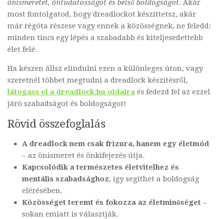
önismeretet, öntudatosságot és belső boldogságot
. Akár
most fontolgatod, hogy dreadlockot készíttetsz, akár
már régóta részese vagy ennek a közösségnek, ne feledd:
minden tincs egy lépés a szabadabb és kiteljesedettebb
élet felé.
Ha készen állsz elindulni ezen a különleges úton, vagy
szeretnél többet megtudni a dreadlock készítésről,
látogass el a dreadlock.hu oldalra
és fedezd fel az ezzel
járó szabadságot és boldogságot!
Rövid összefoglalás
A dreadlock nem csak frizura, hanem egy életmód
– az önismeret és önkifejezés útja.
Kapcsolódik a természetes életvitelhez és
mentális szabadsághoz
, így segíthet a boldogság
elérésében.
Közösséget teremt és fokozza az életminőséget
–
sokan emiatt is választják.