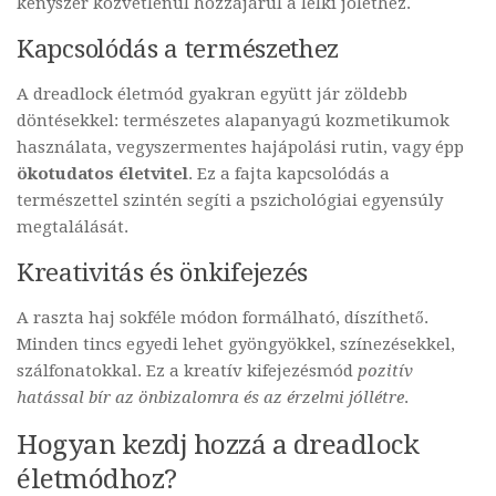
kényszer közvetlenül hozzájárul a lelki jóléthez.
Kapcsolódás a természethez
A dreadlock életmód gyakran együtt jár zöldebb
döntésekkel: természetes alapanyagú kozmetikumok
használata, vegyszermentes hajápolási rutin, vagy épp
ökotudatos életvitel
. Ez a fajta kapcsolódás a
természettel szintén segíti a pszichológiai egyensúly
megtalálását.
Kreativitás és önkifejezés
A raszta haj sokféle módon formálható, díszíthető.
Minden tincs egyedi lehet gyöngyökkel, színezésekkel,
szálfonatokkal. Ez a kreatív kifejezésmód
pozitív
hatással bír az önbizalomra és az érzelmi jóllétre
.
Hogyan kezdj hozzá a dreadlock
életmódhoz?