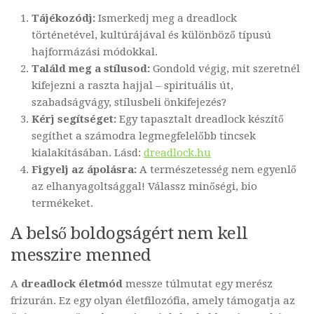
Tájékozódj:
Ismerkedj meg a dreadlock
történetével, kultúrájával és különböző típusú
hajformázási módokkal.
Találd meg a stílusod:
Gondold végig, mit szeretnél
kifejezni a raszta hajjal – spirituális út,
szabadságvágy, stílusbeli önkifejezés?
Kérj segítséget:
Egy tapasztalt dreadlock készítő
segíthet a számodra legmegfelelőbb tincsek
kialakításában. Lásd:
dreadlock.hu
Figyelj az ápolásra:
A természetesség nem egyenlő
az elhanyagoltsággal! Válassz minőségi, bio
termékeket.
A belső boldogságért nem kell
messzire menned
A
dreadlock életmód
messze túlmutat egy merész
frizurán. Ez egy olyan életfilozófia, amely támogatja az