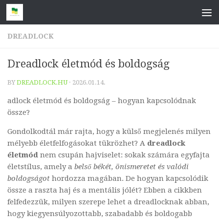
Skip to content
DREADLOCK
Dreadlock életmód és boldogság
BY
DREADLOCK.HU
·
2026.01.14.
adlock életmód és boldogság – hogyan kapcsolódnak
össze?
Gondolkodtál már rajta, hogy a külső megjelenés milyen
mélyebb életfelfogásokat tükrözhet? A
dreadlock
életmód
nem csupán hajviselet: sokak számára egyfajta
életstílus, amely a
belső békét, önismeretet és valódi
boldogságot
hordozza magában. De hogyan kapcsolódik
össze a raszta haj és a mentális jólét? Ebben a cikkben
felfedezzük, milyen szerepe lehet a dreadlocknak abban,
hogy kiegyensúlyozottabb, szabadabb és boldogabb