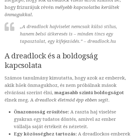
meglepő, hogy sok dreadlock viselő arról számol be,
hogy frizurájuk révén
mélyebb kapcsolatba kerültek
önmagukkal
.
„A dreadlock hajviselet nemcsak külső stílus,
hanem belső útkeresés is – minden tincs egy
tapasztalat, egy kifejeződés.” – dreadlock.hu
A dreadlock és a boldogság
kapcsolata
Számos tanulmány kimutatta, hogy azok az emberek,
akik hűek önmagukhoz, és nem próbálnak mások
elvárásai szerint élni,
magasabb szintű boldogságot
élnek meg. A
dreadlock életmód épp ebben segít
.
Önazonosság erősítése:
A raszta haj viselése
gyakran egy tudatos döntés, amivel az ember
vállalja saját értékeit és nézeteit.
Egy közösséghez tartozás:
A dreadlockos emberek