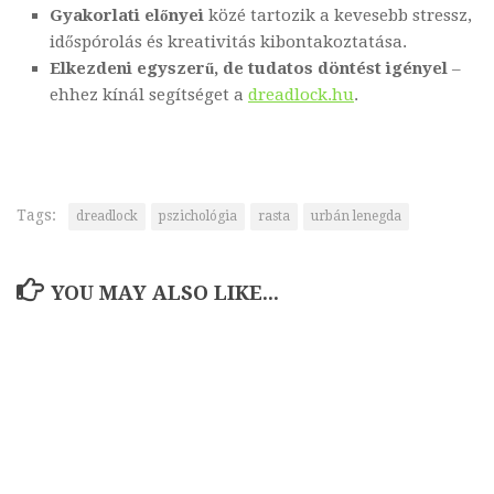
Gyakorlati előnyei
közé tartozik a kevesebb stressz,
időspórolás és kreativitás kibontakoztatása.
Elkezdeni egyszerű, de tudatos döntést igényel
–
ehhez kínál segítséget a
dreadlock.hu
.
Tags:
dreadlock
pszichológia
rasta
urbán lenegda
YOU MAY ALSO LIKE...