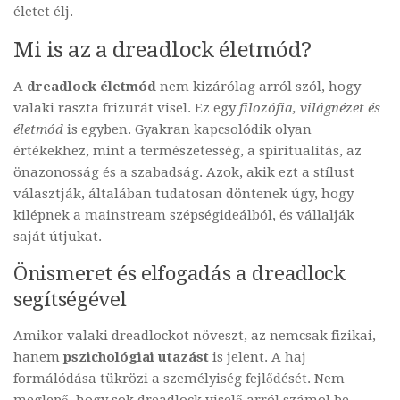
életet élj.
Mi is az a dreadlock életmód?
A
dreadlock életmód
nem kizárólag arról szól, hogy
valaki raszta frizurát visel. Ez egy
filozófia, világnézet és
életmód
is egyben. Gyakran kapcsolódik olyan
értékekhez, mint a természetesség, a spiritualitás, az
önazonosság és a szabadság. Azok, akik ezt a stílust
választják, általában tudatosan döntenek úgy, hogy
kilépnek a mainstream szépségideálból, és vállalják
saját útjukat.
Önismeret és elfogadás a dreadlock
segítségével
Amikor valaki dreadlockot növeszt, az nemcsak fizikai,
hanem
pszichológiai utazást
is jelent. A haj
formálódása tükrözi a személyiség fejlődését. Nem