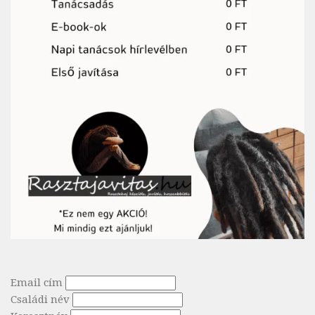
Email cím
Családi név