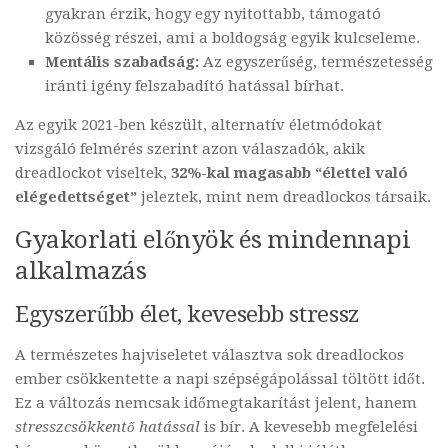
gyakran érzik, hogy egy nyitottabb, támogató
közösség részei, ami a boldogság egyik kulcseleme.
Mentális szabadság:
Az egyszerűség, természetesség
iránti igény felszabadító hatással bírhat.
Az egyik 2021-ben készült, alternatív életmódokat
vizsgáló felmérés szerint azon válaszadók, akik
dreadlockot viseltek,
32%-kal magasabb “élettel való
elégedettséget”
jeleztek, mint nem dreadlockos társaik.
Gyakorlati előnyök és mindennapi
alkalmazás
Egyszerűbb élet, kevesebb stressz
A természetes hajviseletet választva sok dreadlockos
ember csökkentette a napi szépségápolással töltött időt.
Ez a változás nemcsak időmegtakarítást jelent, hanem
stresszcsökkentő hatással
is bír. A kevesebb megfelelési