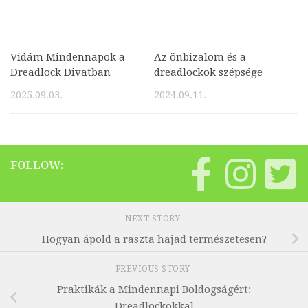
Vidám Mindennapok a
Az önbizalom és a
Dreadlock Divatban
dreadlockok szépsége
2025.09.03.
2024.09.11.
FOLLOW:
NEXT STORY
Hogyan ápold a raszta hajad természetesen?
PREVIOUS STORY
Praktikák a Mindennapi Boldogságért:
Dreadlockokkal