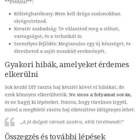
**Például**:
Költséghatékony: Nem kell drága szalonokban
elvégeztetned.
Kreatív szabadság: Te választod meg a stílust,
vastagságot, és a technikát is.
Személyes fejlődés: Megtanulsz egy új készséget, és
élvezheted a saját munkád eredményét.
Gyakori hibák, amelyeket érdemes
elkerülni
Sok kezdő DIY raszta haj készítő követ el hibákat, de
ezek könnyen elkerülhetők.
Ne siess a folyamat során
,
és ne hagyj ki lépéseket. Fontos, hogy türelmes legyél,
mivel a megfelelő raszta haj elkészítése időigényes lehet.
„A jó dolgok várnak azokra, akik türelmesek!”
Összegzés és további lépések