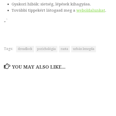
Gyakori hibák: sietség, lépések kihagyása.
További tippekért látogasd meg a
weboldalunkat
.
„`
Tags:
dreadlock
pszichológia
rasta
urbán lenegda
YOU MAY ALSO LIKE...