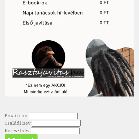
Email cím
Családi név
Keresztnév