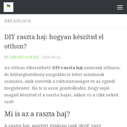
Skip to content
DREADLOCK
DIY raszta haj: hogyan készítsd el
otthon?
BY
DREADLOCK.HU
·
2026.04.22.
Az otthon elkészíthető
DIY raszta haj
nemcsak stílusos,
de költséghatékony megoldás is lehet mindazok
számára, akik szeretik a változatosságot és az egyedi
megjelenést. Ha te is azon gondolkodsz, hogy saját
magad készítsd el a raszta hajat, akkor ez a cikk neked
szól!
Mi is az a raszta haj?
A raszta haj, amelyet gyakran csak ‘dred’ vagy