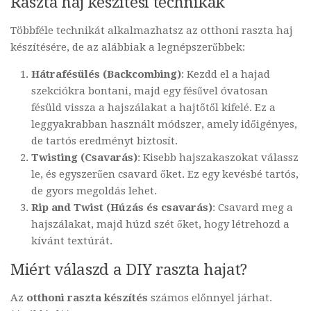
Raszta haj készítési technikák
Többféle technikát alkalmazhatsz az otthoni raszta haj
készítésére, de az alábbiak a legnépszerűbbek:
Hátrafésülés (Backcombing)
: Kezdd el a hajad
szekciókra bontani, majd egy fésűvel óvatosan
fésüld vissza a hajszálakat a hajtőtől kifelé. Ez a
leggyakrabban használt módszer, amely időigényes,
de tartós eredményt biztosít.
Twisting (Csavarás)
: Kisebb hajszakaszokat válassz
le, és egyszerűen csavard őket. Ez egy kevésbé tartós,
de gyors megoldás lehet.
Rip and Twist (Húzás és csavarás)
: Csavard meg a
hajszálakat, majd húzd szét őket, hogy létrehozd a
kívánt textúrát.
Miért válaszd a DIY raszta hajat?
Az
otthoni raszta készítés
számos előnnyel járhat.