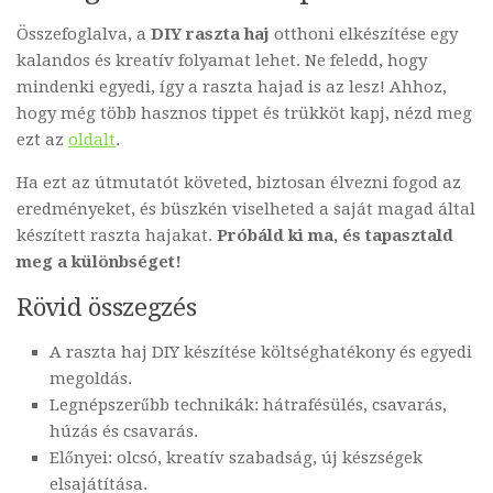
Összefoglalva, a
DIY raszta haj
otthoni elkészítése egy
kalandos és kreatív folyamat lehet. Ne feledd, hogy
mindenki egyedi, így a raszta hajad is az lesz! Ahhoz,
hogy még több hasznos tippet és trükköt kapj, nézd meg
ezt az
oldalt
.
Ha ezt az útmutatót követed, biztosan élvezni fogod az
eredményeket, és büszkén viselheted a saját magad által
készített raszta hajakat.
Próbáld ki ma, és tapasztald
meg a különbséget!
Rövid összegzés
A raszta haj DIY készítése költséghatékony és egyedi
megoldás.
Legnépszerűbb technikák: hátrafésülés, csavarás,
húzás és csavarás.
Előnyei: olcsó, kreatív szabadság, új készségek
elsajátítása.