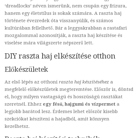
‘dreadlocks’ néven ismerünk, nem csupán egy frizura,
hanem egy életstílus is sokak számára. A raszta haj
története évezredek óta visszanyúlik, és számos
kultúrában fellelhető. Bár a leggyakrabban a rastafari
mozgalommal azonosítják, a raszta haj készítése és
viselése mára világszerte népszerű lett.
DIY raszta haj elkészítése otthon
Előkészületek
Az első lépés az otthoni
raszta haj készítéséhez
a
megfelelő előkészületek megteremtése. Először is, döntsd
el, hogy milyen vastagságú és hosszúságú rasztákat
szeretnél. Ehhez
egy fésű, hajgumi és vízpermet
a
legjobb barátod lesz. Érdemes lehet először kisebb
szekciókat készíteni a hajadból, amit könnyen
kezelhetsz.