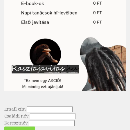
Email cím
Családi név
Keresztnév