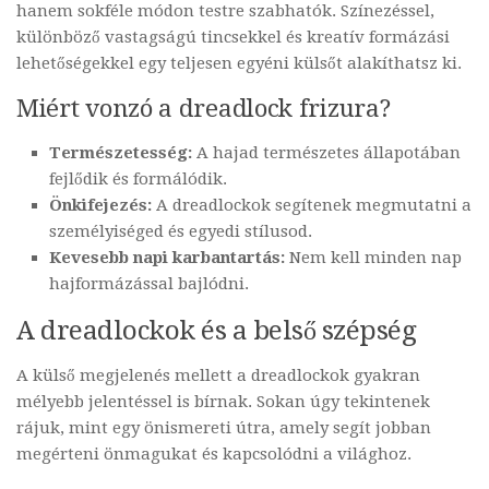
hanem sokféle módon testre szabhatók. Színezéssel,
különböző vastagságú tincsekkel és kreatív formázási
lehetőségekkel egy teljesen egyéni külsőt alakíthatsz ki.
Miért vonzó a dreadlock frizura?
Természetesség:
A hajad természetes állapotában
fejlődik és formálódik.
Önkifejezés:
A dreadlockok segítenek megmutatni a
személyiséged és egyedi stílusod.
Kevesebb napi karbantartás:
Nem kell minden nap
hajformázással bajlódni.
A dreadlockok és a belső szépség
A külső megjelenés mellett a dreadlockok gyakran
mélyebb jelentéssel is bírnak. Sokan úgy tekintenek
rájuk, mint egy önismereti útra, amely segít jobban
megérteni önmagukat és kapcsolódni a világhoz.