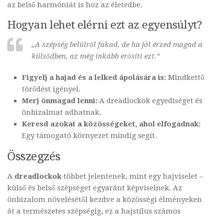
az belső harmóniát is hoz az életedbe.
Hogyan lehet elérni ezt az egyensúlyt?
„A szépség belülről fakad, de ha jól érzed magad a
külsődben, az még inkább erősíti ezt.”
Figyelj a hajad és a lelked ápolására is:
Mindkettő
törődést igényel.
Merj önmagad lenni:
A dreadlockok egyediséget és
önbizalmat adhatnak.
Keresd azokat a közösségeket, ahol elfogadnak:
Egy támogató környezet mindig segít.
Összegzés
A
dreadlockok
többet jelentenek, mint egy hajviselet –
külső és belső szépséget egyaránt képviselnek. Az
önbizalom növelésétől kezdve a közösségi élményeken
át a természetes szépségig, ez a hajstílus számos