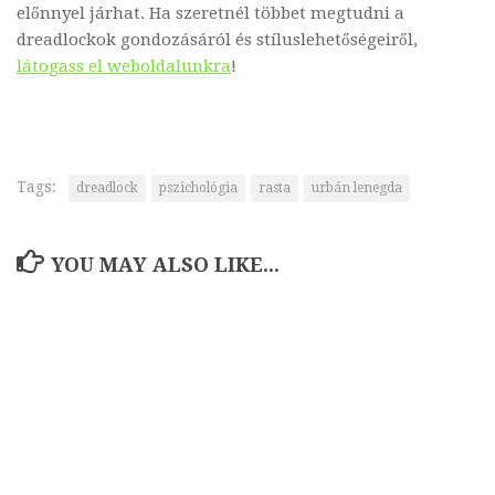
előnnyel járhat. Ha szeretnél többet megtudni a
dreadlockok gondozásáról és stíluslehetőségeiről,
látogass el weboldalunkra
!
Tags:
dreadlock
pszichológia
rasta
urbán lenegda
YOU MAY ALSO LIKE...