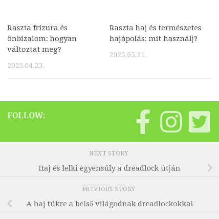
Raszta frizura és
Raszta haj és természetes
önbizalom: hogyan
hajápolás: mit használj?
változtat meg?
2025.05.21.
2025.04.23.
FOLLOW:
NEXT STORY
Haj és lelki egyensúly a dreadlock útján
PREVIOUS STORY
A haj tükre a belső világodnak dreadlockokkal