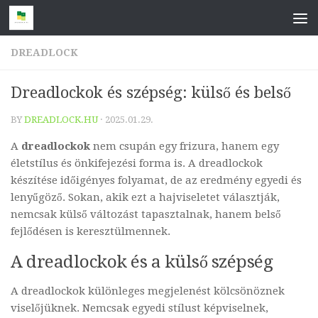
Skip to content
DREADLOCK
Dreadlockok és szépség: külső és belső
BY
DREADLOCK.HU
·
2025.01.29.
A
dreadlockok
nem csupán egy frizura, hanem egy
életstílus és önkifejezési forma is. A dreadlockok
készítése időigényes folyamat, de az eredmény egyedi és
lenyűgöző. Sokan, akik ezt a hajviseletet választják,
nemcsak külső változást tapasztalnak, hanem belső
fejlődésen is keresztülmennek.
A dreadlockok és a külső szépség
A dreadlockok különleges megjelenést kölcsönöznek
viselőjüknek. Nemcsak egyedi stílust képviselnek,