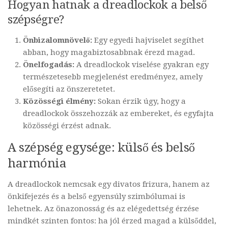
Hogyan hatnak a dreadlockok a belső
szépségre?
Önbizalomnövelő:
Egy egyedi hajviselet segíthet
abban, hogy magabiztosabbnak érezd magad.
Önelfogadás:
A dreadlockok viselése gyakran egy
természetesebb megjelenést eredményez, amely
elősegíti az önszeretetet.
Közösségi élmény:
Sokan érzik úgy, hogy a
dreadlockok összehozzák az embereket, és egyfajta
közösségi érzést adnak.
A szépség egysége: külső és belső
harmónia
A dreadlockok nemcsak egy divatos frizura, hanem az
önkifejezés és a belső egyensúly szimbólumai is
lehetnek. Az önazonosság és az elégedettség érzése
mindkét szinten fontos: ha jól érzed magad a külsőddel,