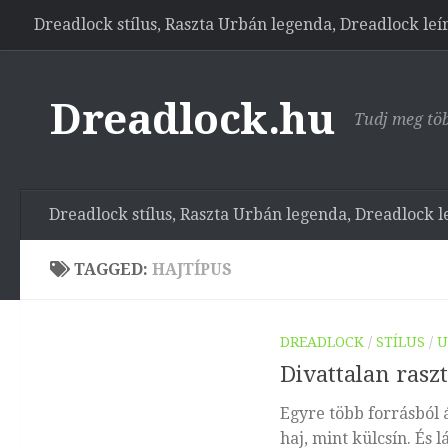
Dreadlock stílus, Raszta Urbán legenda, Dreadlock leí
Skip to content
Dreadlock.hu
Tudj meg töb
Dreadlock stílus, Raszta Urbán legenda, Dreadlock l
TAGGED:
HAJTÍPUS
DREADLOCK
/
STÍLUS
/
U
Divattalan raszt
Egyre több forrásból 
haj, mint külcsín. És 