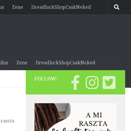
us
Zene
DreadlockShopCsakNeked
ílus
Zene
DreadlockShopCsakNeked
FOLLOW:
 raszta