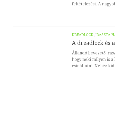
feltételezést. A nagyo
DREADLOCK
/
RASZTA H
A dreadlock és 
Állandó bevezető raszt
hogy neki milyen is a 
csináltatni. Nehéz kide