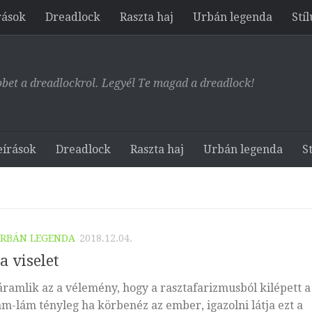
rások
Dreadlock
Raszta haj
Urbán legenda
Stíl
bet a dreadlockrol. Legyél Te magad a dreadlock!
eírások
Dreadlock
Raszta haj
Urbán legenda
St
RBÁN LEGENDA
2018.12.04.
a viselet
áramlik az a vélemény, hogy a rasztafarizmusból kilépett a
lám-lám tényleg ha körbenéz az ember, igazolni látja ezt a