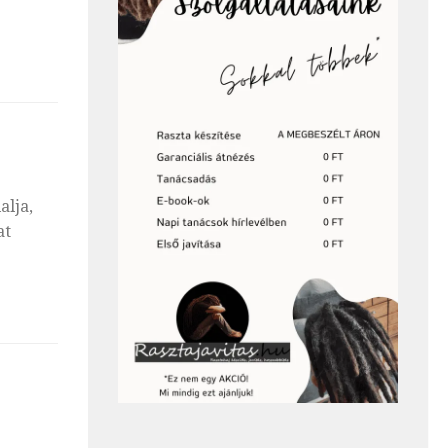
alja,
at