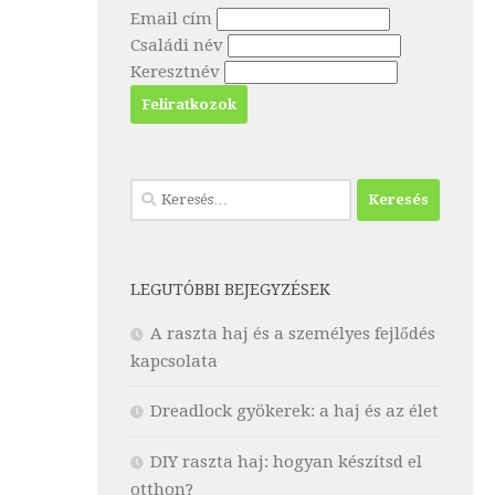
Email cím
Családi név
Keresztnév
Keresés:
LEGUTÓBBI BEJEGYZÉSEK
A raszta haj és a személyes fejlődés
kapcsolata
Dreadlock gyökerek: a haj és az élet
DIY raszta haj: hogyan készítsd el
otthon?