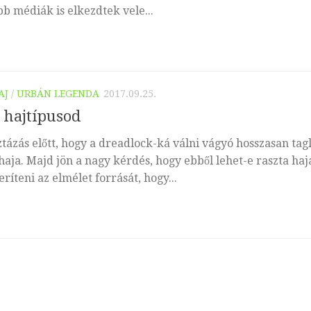
bb médiák is elkezdtek vele...
AJ
/
URBÁN LEGENDA
2017.09.25.
a hajtípusod
ázás előtt, hogy a dreadlock-ká válni vágyó hosszasan tagl
haja. Majd jön a nagy kérdés, hogy ebből lehet-e raszta haj
ríteni az elmélet forrását, hogy...