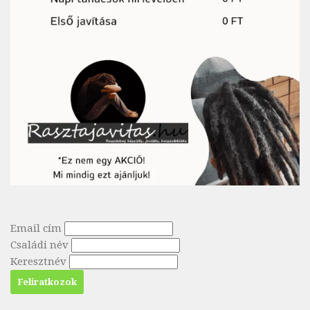
Email cím
Családi név
Keresztnév