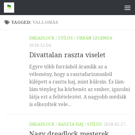
Skip to content
TAGGED:
VALLOMÁS
DREADLOCK
/
STÍLUS
/
URBÁN LEGENDA
2018.12.04.
Divattalan raszta viselet
Egyre több forrásból áramlik az a
vélemény, hogy a rasztafarizmusból
kilépett a raszta haj, mint külcsín. És lám-
lám tényleg ha körbenéz az ember, igazolni
látja ezt a feltételezést. A nagyobb médiák
is elkezdtek vele...
DREADLOCK
/
RASZTA HAJ
/
STÍLUS
2018.02.27.
Nagy dreadlock mesterek