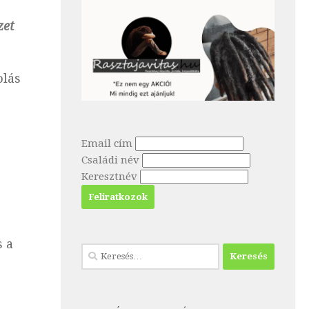
zet
olás
Email cím
Családi név
Keresztnév
s a