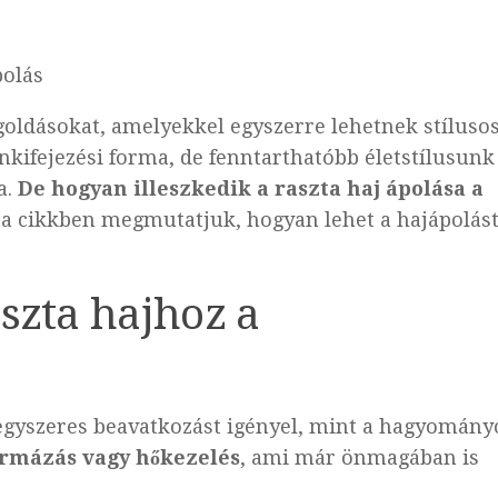
polás
oldásokat, amelyekkel egyszerre lehetnek stíluso
kifejezési forma, de fenntarthatóbb életstílusunk
a.
De hogyan illeszkedik a raszta haj ápolása a
a cikkben megmutatjuk, hogyan lehet a hajápolás
szta hajhoz a
vegyszeres beavatkozást igényel, mint a hagyomány
ormázás vagy hőkezelés
, ami már önmagában is