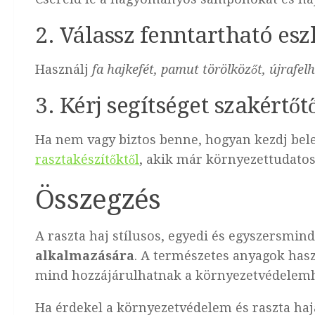
2. Válassz fenntartható es
Használj
fa hajkefét, pamut törölközőt, újrafe
3. Kérj segítséget szakértőt
Ha nem vagy biztos benne, hogyan kezdj bele
rasztakészítőktől
, akik már környezettudato
Összegzés
A raszta haj stílusos, egyedi és egyszersmind
alkalmazására
. A természetes anyagok hasz
mind hozzájárulhatnak a környezetvédelemhe
Ha érdekel a környezetvédelem és raszta ha