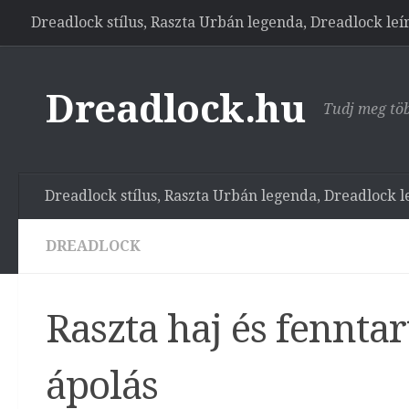
Dreadlock stílus, Raszta Urbán legenda, Dreadlock leí
Skip to content
Dreadlock.hu
Tudj meg töb
Dreadlock stílus, Raszta Urbán legenda, Dreadlock l
DREADLOCK
Raszta haj és fennta
ápolás