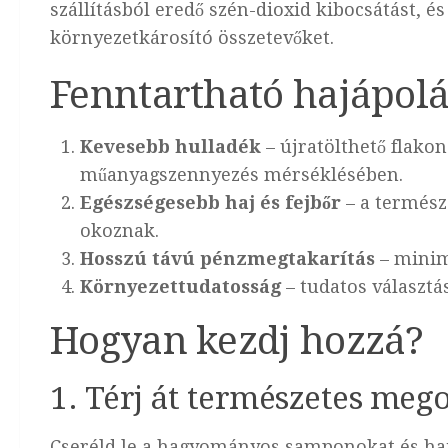
szállításból eredő szén-dioxid kibocsátást, 
környezetkárosító összetevőket.
Fenntartható hajápolá
Kevesebb hulladék
– újratölthető flako
műanyagszennyezés mérséklésében.
Egészségesebb haj és fejbőr
– a természe
okoznak.
Hosszú távú pénzmegtakarítás
– minim
Környezettudatosság
– tudatos választás
Hogyan kezdj hozzá?
1. Térj át természetes meg
Cseréld le a hagyományos samponokat és h