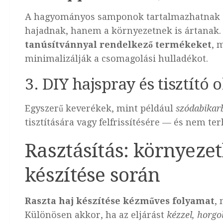
A hagyományos samponok tartalmazhatnak s
hajadnak, hanem a környezetnek is ártanak. 
tanúsítvánnyal rendelkező termékeket
, 
minimalizálják a csomagolási hulladékot.
3. DIY hajspray és tisztító 
Egyszerű keverékek, mint például
szódabikar
tisztítására vagy felfrissítésére — és nem ter
Rasztásítás: környeze
készítése során
Raszta haj készítése kézműves folyamat
,
Különösen akkor, ha az eljárást
kézzel, horgo