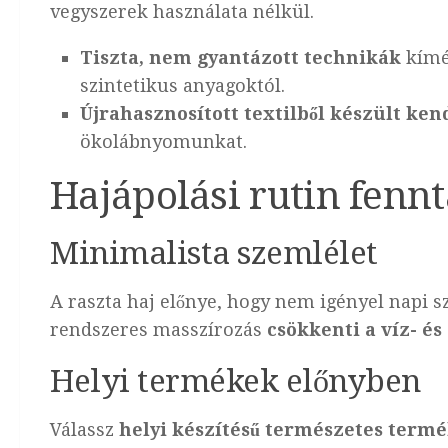
vegyszerek használata nélkül.
Tiszta, nem gyantázott technikák
kímé
szintetikus anyagoktól.
Újrahasznosított textilből készült ken
ökolábnyomunkat.
Hajápolási rutin fenn
Minimalista szemlélet
A raszta haj előnye, hogy nem igényel napi sz
rendszeres masszírozás
csökkenti a víz- é
Helyi termékek előnyben
Válassz
helyi készítésű természetes term