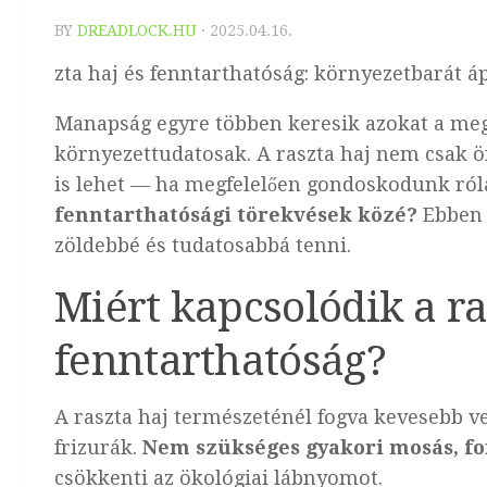
BY
DREADLOCK.HU
·
2025.04.16.
zta haj és fenntarthatóság: környezetbarát á
Manapság egyre többen keresik azokat a meg
környezettudatosak. A raszta haj nem csak ön
is lehet — ha megfelelően gondoskodunk ról
fenntarthatósági törekvések közé?
Ebben 
zöldebbé és tudatosabbá tenni.
Miért kapcsolódik a ra
fenntarthatóság?
A raszta haj természeténél fogva kevesebb 
frizurák.
Nem szükséges gyakori mosás, f
csökkenti az ökológiai lábnyomot.