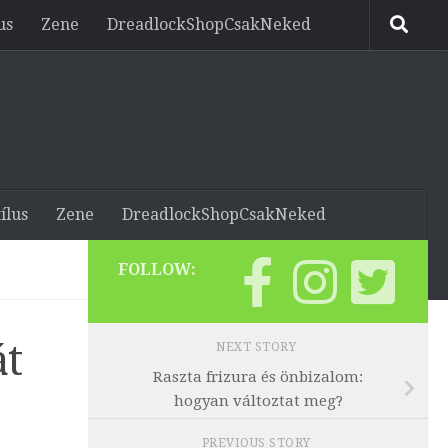
us
Zene
DreadlockShopCsakNeked
ílus
Zene
DreadlockShopCsakNeked
FOLLOW:
át
NEXT STORY
Raszta frizura és önbizalom:
hogyan változtat meg?
PREVIOUS STORY