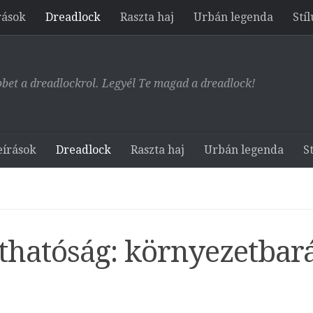
rások
Dreadlock
Raszta haj
Urbán legenda
Stíl
bet a dreadlockrol. Legyél Te magad a dreadlock!
eírások
Dreadlock
Raszta haj
Urbán legenda
St
rthatóság: környezetbar