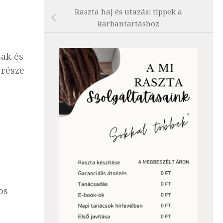
Raszta haj és utazás: tippek a
karbantartáshoz
sak és
 része
t
os