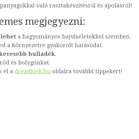
panyagokkal való rasztakészítésről és ápolásról!
demes megjegyezni:
 lehet
a hagyományos hajviseletekkel szemben.
d a környezetre gyakorolt hatásodat.
 kevesebb hulladék
.
röd és bolygónkat.
s el a
dreadlock.hu
oldalra további tippekért!