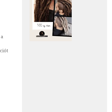
 a
ciót