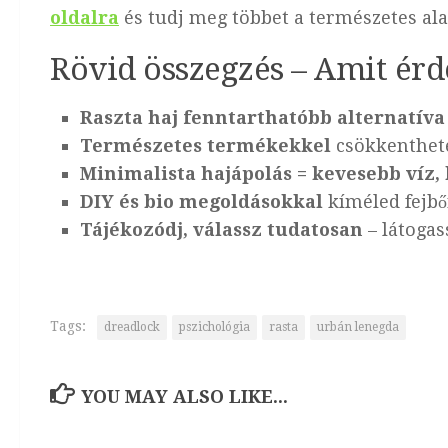
oldalra
és tudj meg többet a természetes ala
Rövid összegzés – Amit ér
Raszta haj fenntarthatóbb alternatíva
Természetes termékekkel
csökkenthete
Minimalista hajápolás = kevesebb víz,
DIY és bio megoldásokkal
kíméled fejbő
Tájékozódj, válassz tudatosan
– látogas
Tags:
dreadlock
pszichológia
rasta
urbán lenegda
YOU MAY ALSO LIKE...