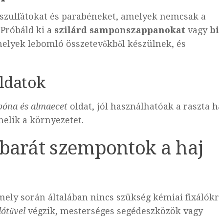
zulfátokat és parabéneket, amelyek nemcsak a
Próbáld ki a
szilárd samponszappanokat
vagy
b
melyek lebomló összetevőkből készülnek, és
oldatok
bóna és almaecet
oldat, jól használhatóak a raszta h
helik a környezetet.
tbarát szempontok a haj
 mely során általában nincs szükség kémiai fixálókr
lótűvel
végzik, mesterséges segédeszközök vagy