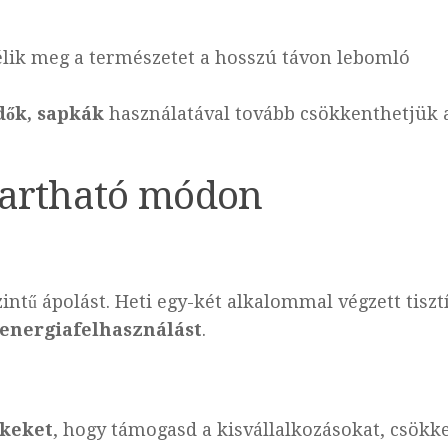
lik meg a természetet a hosszú távon lebomló
dők, sapkák
használatával tovább csökkenthetjük 
tartható módon
intű ápolást. Heti egy-két alkalommal végzett tisztí
s energiafelhasználást
.
ékeket
, hogy támogasd a kisvállalkozásokat, csökk