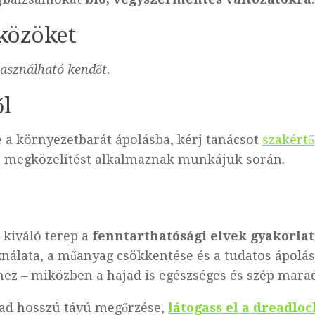
zközöket
lhasználható kendőt
.
ől
 a környezetbarát ápolásba, kérj tanácsot
szakértő
s megközelítést alkalmaznak munkájuk során.
 kiváló terep a
fenntarthatósági elvek gyakorlat
nálata, a műanyag csökkentése és a tudatos ápolás
z – miközben a hajad is egészséges és szép marad
jad hosszú távú megőrzése,
látogass el a dreadlo