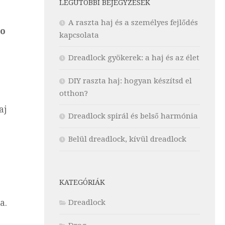
LEGUTÓBBI BEJEGYZÉSEK
A raszta haj és a személyes fejlődés
io
kapcsolata
Dreadlock gyökerek: a haj és az élet
DIY raszta haj: hogyan készítsd el
otthon?
aj
Dreadlock spirál és belső harmónia
Belül dreadlock, kívül dreadlock
KATEGÓRIÁK
a.
Dreadlock