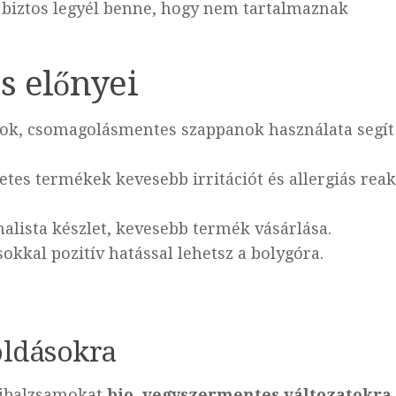
és biztos legyél benne, hogy nem tartalmaznak
s előnyei
nok, csomagolásmentes szappanok használata segít
tes termékek kevesebb irritációt és allergiás reak
alista készlet, kevesebb termék vásárlása.
okkal pozitív hatással lehetsz a bolygóra.
oldásokra
ajbalzsamokat
bio, vegyszermentes változatokra
.