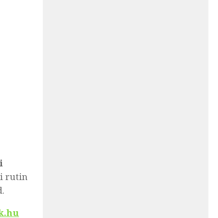
i
i rutin
.
ck.hu