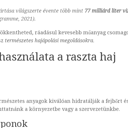
ártása világszerte évente több mint
77 milliárd liter vi
ogramme, 2021).
 csökkentheted, ráadásul kevesebb műanyag csomag
sz
természetes hajápolási megoldásokra
.
asználata a raszta haj
rmészetes anyagok kiválóan hidratálják a fejbőrt é
juttatnánk a környezetbe vagy a szervezetünkbe.
mponok