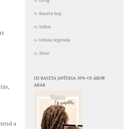
Drog
Raszta haj
Stílus
az
Urbán legenda
Zene
(X) RASZTA JAVÍTÁSA 50%-OS ÁRON
AKÁR
tás,
entsd a