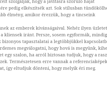
élt szolgálják, hogy a javításra szoruló hajat
ére pedig elkészítsék azt. Sok stílusban tündököl
sabb élmény, amikor érezzük, hogy a tincseink
ünek az emberek kívánságaival. Nehéz ilyen üzlete
k a kliensek iránt. Persze, sosem egyformák, mindig
izonyos tapasztalatai a legtöbbjükkel kapcsolatb
. Érdemes megválogatni, hogy hová is megyünk, kih
t egy szalon, ha arról biztosan tudjuk, hogy a ras
zek. Természetesen erre vannak a referenciaképek
jat, így eltudjuk dönteni, hogy melyik éri meg.