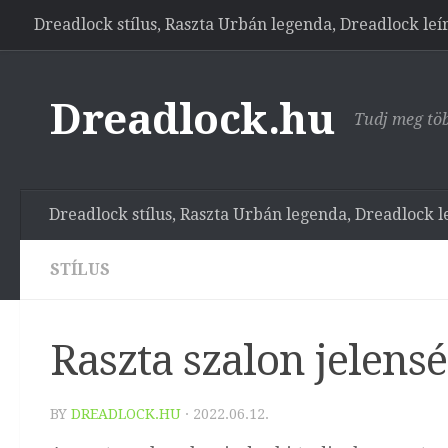
Dreadlock stílus, Raszta Urbán legenda, Dreadlock leí
Skip to content
Dreadlock.hu
Tudj meg töb
Dreadlock stílus, Raszta Urbán legenda, Dreadlock l
STÍLUS
Raszta szalon jelens
BY
DREADLOCK.HU
·
2022.06.12.