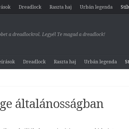
rások
Dreadlock
Raszta haj
Urbán legenda
Stíl
bet a dreadlockrol. Legyél Te magad a dreadlock!
eírások
Dreadlock
Raszta haj
Urbán legenda
St
ége általánosságban