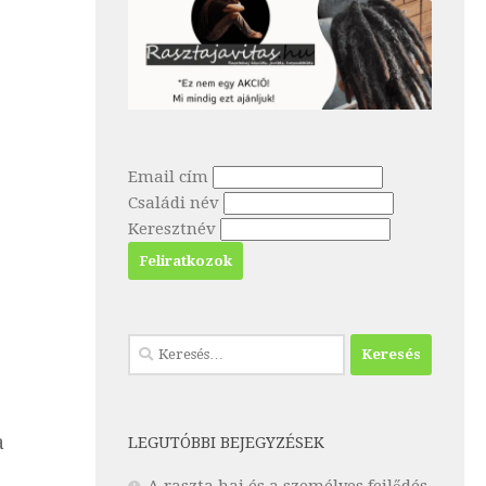
Email cím
Családi név
Keresztnév
a
LEGUTÓBBI BEJEGYZÉSEK
A raszta haj és a személyes fejlődés