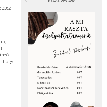
Raszta tévhitek
hetnek
t
an,
ez
ztázó
, hogy