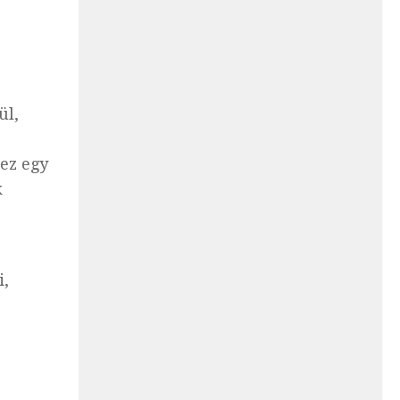
ül,
ez egy
k
i,