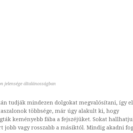
on jelensége általánosságban
án tudják mindezen dolgokat megvalósítani, így e
taszalonok többsége, már úgy alakult ki, hogy
gták keményebb fába a fejszéjüket. Sokat hallhatju
rt jobb vagy rosszabb a másiktól. Mindig akadni fog