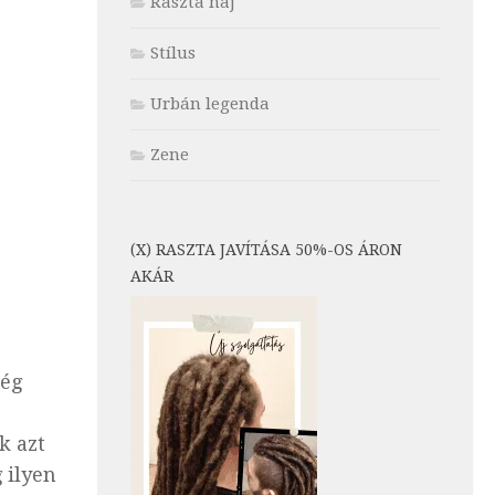
Raszta haj
Stílus
Urbán legenda
Zene
(X) RASZTA JAVÍTÁSA 50%-OS ÁRON
AKÁR
lég
k azt
 ilyen