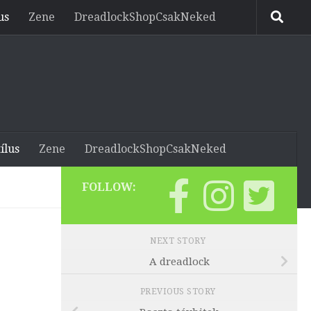
us
Zene
DreadlockShopCsakNeked
ílus
Zene
DreadlockShopCsakNeked
FOLLOW:
NEXT STORY
A dreadlock
PREVIOUS STORY