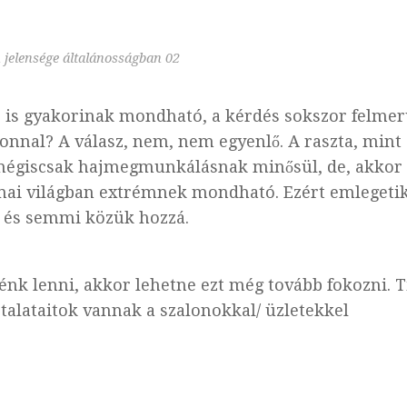
 jelensége általánosságban 02
 is gyakorinak mondható, a kérdés sokszor felmer
lonnal? A válasz, nem, nem egyenlő. A raszta, mint
l mégiscsak hajmegmunkálásnak minősül, de, akkor 
 mai világban extrémnek mondható. Ezért emlegeti
 és semmi közük hozzá.
nk lenni, akkor lehetne ezt még tovább fokozni. T
talataitok vannak a szalonokkal/ üzletekkel