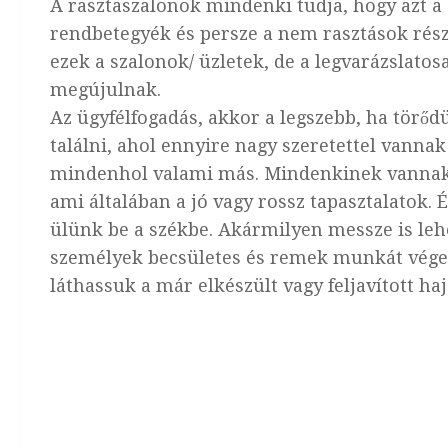
A rasztaszalonok mindenki tudja, hogy azt a c
rendbetegyék és persze a nem rasztások rész
ezek a szalonok/ üzletek, de a legvarázslato
megújulnak.
Az ügyfélfogadás, akkor a legszebb, ha törőd
találni, ahol ennyire nagy szeretettel vanna
mindenhol valami más. Mindenkinek vannak b
ami általában a jó vagy rossz tapasztalatok
ülünk be a székbe. Akármilyen messze is lehe
személyek becsületes és remek munkát vége
láthassuk a már elkészült vagy feljavított ha